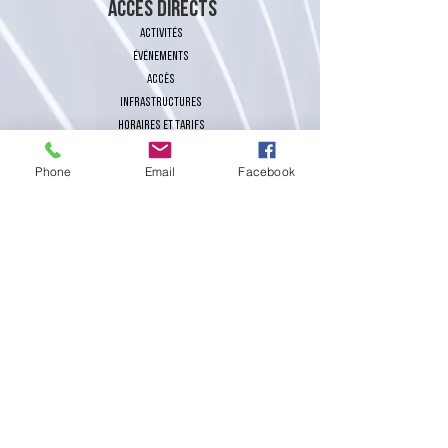
ACCES directs
activités
événements
Accès
Infrastructures
Horaires et tarifs
Réservations
Phone
Email
Facebook
Ecoles & Groupes
Règlement général
contact
Buvette
CONTACT
+41 32 860 15 04
INFO@CPFLEURIERSA.CH
restez informer sur notre actualtié